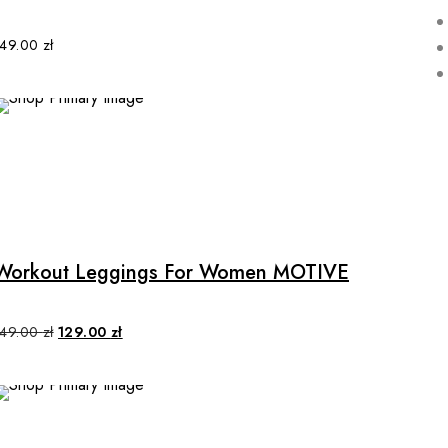
149.00
zł
SALE
Workout Leggings For Women MOTIVE
149.00
zł
129.00
zł