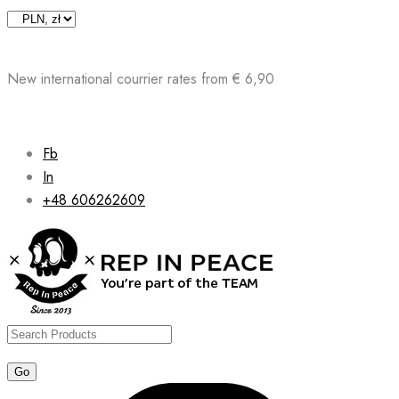
Skip
to
content
New international courrier rates from € 6,90
Fb
In
+48 606262609