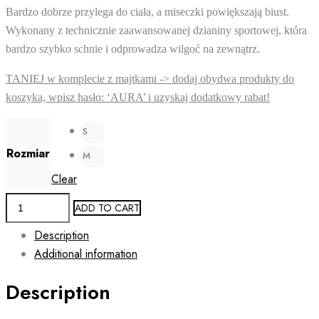
Bardzo dobrze przylega do ciała, a miseczki powiększają biust.
Wykonany z technicznie zaawansowanej dzianiny sportowej, która
bardzo szybko schnie i odprowadza wilgoć na zewnątrz.
TANIEJ w komplecie z majtkami -> dodaj obydwa produkty do
koszyka, wpisz hasło: ‘AURA’ i uzyskaj dodatkowy rabat!
S
Rozmiar
M
Clear
Bra
ADD TO CART
AURA
Description
Push-
Additional information
up
quantity
Description