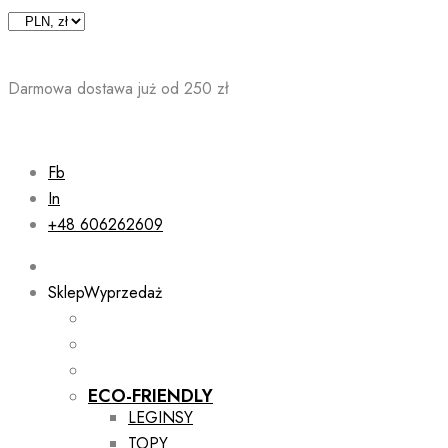
Skip
to
content
Darmowa dostawa już od 250 zł
Fb
In
+48 606262609
Sklep
Wyprzedaż
ECO-FRIENDLY
LEGINSY
TOPY