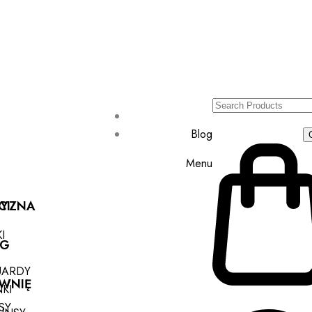
Blog
Menu
ZYZNA
CI
I
NG
UARDY
OWNIĘ
KI
SY