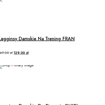
SALE
Legginsy Damskie Na Trening FRAN
149.00
zł
129.00
zł
SALE