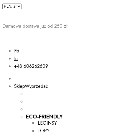
Skip
to
content
Darmowa dostawa już od 250 zł
Fb
In
+48 606262609
Sklep
Wyprzedaż
ECO-FRIENDLY
LEGINSY
TOPY