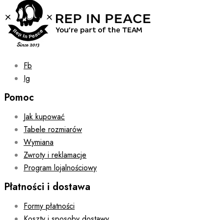
on
the
product
page
Fb
Ig
Pomoc
Jak kupować
Tabele rozmiarów
Wymiana
Zwroty i reklamacje
Program lojalnościowy
Płatności i dostawa
Formy płatności
Koszty i sposoby dostawy