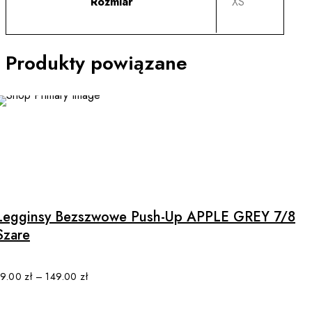
Rozmiar
XS
Produkty powiązane
SALE
This
product
has
multiple
Legginsy Bezszwowe Push-Up APPLE GREY 7/8
variants.
Szare
The
options
may
79.00
zł
–
149.00
zł
be
chosen