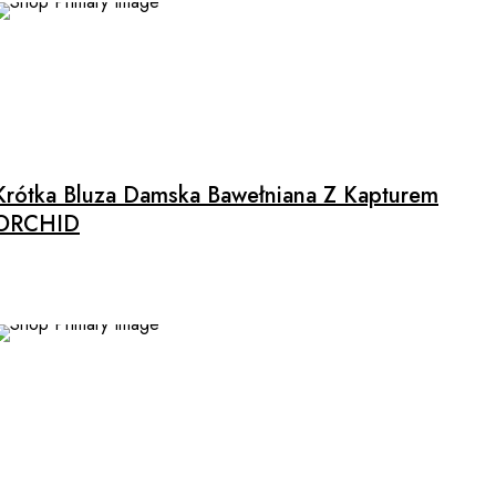
on
the
product
page
Krótka Bluza Damska Bawełniana Z Kapturem
ORCHID
SALE
This
product
has