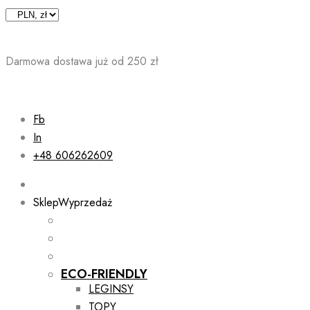
Skip
to
content
Darmowa dostawa już od 250 zł
Fb
In
+48 606262609
Sklep
Wyprzedaż
ECO-FRIENDLY
LEGINSY
TOPY