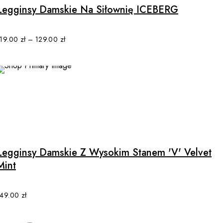
multiple
Legginsy Damskie Na Siłownię ICEBERG
variants.
The
options
119.00
zł
–
129.00
zł
may
be
chosen
on
the
product
This
page
product
has
multiple
Legginsy Damskie Z Wysokim Stanem 'V' Velvet
variants.
Mint
The
options
may
149.00
zł
be
chosen