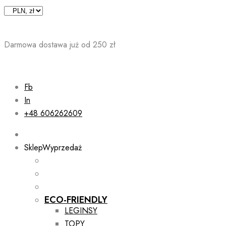
Skip
to
content
Darmowa dostawa już od 250 zł
Fb
In
+48 606262609
Sklep
Wyprzedaż
ECO-FRIENDLY
LEGINSY
TOPY