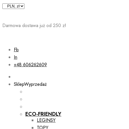
Skip
to
content
Darmowa dostawa już od 250 zł
Fb
In
+48 606262609
Sklep
Wyprzedaż
ECO-FRIENDLY
LEGINSY
TOPY