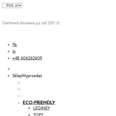
Skip
to
content
Darmowa dostawa już od 250 zł
Fb
In
+48 606262609
Sklep
Wyprzedaż
ECO-FRIENDLY
LEGINSY
TOPY