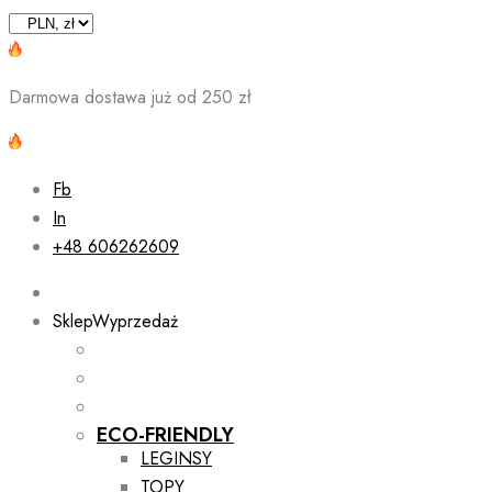
Skip
to
content
Darmowa dostawa już od 250 zł
Fb
In
+48 606262609
Sklep
Wyprzedaż
ECO-FRIENDLY
LEGINSY
TOPY