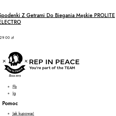
product
has
multiple
Spodenki Z Getrami Do Biegania Męskie PROLITE
variants.
ELECTRO
The
options
may
129.00
zł
be
chosen
on
the
product
page
Fb
Ig
Pomoc
Jak kupować