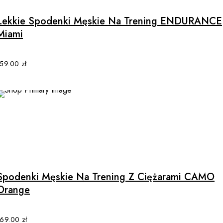
has
multiple
Lekkie Spodenki Męskie Na Trening ENDURANCE
variants.
Miami
The
options
may
159.00
zł
be
chosen
on
the
product
page
This
product
has
multiple
Spodenki Męskie Na Trening Z Ciężarami CAMO
variants.
Orange
The
options
may
169.00
zł