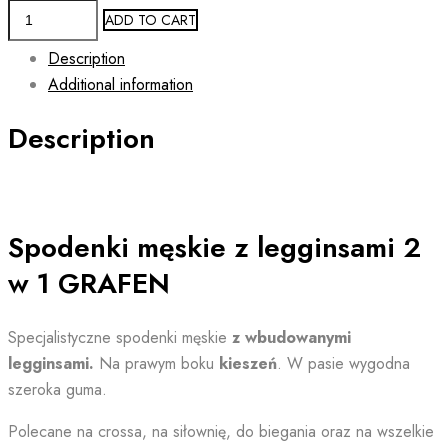
Męskie
ADD TO CART
spodenki
Description
i
Additional information
legginsy
2w1
Description
GRAFEN
quantity
Spodenki męskie z legginsami 2
w 1 GRAFEN
Specjalistyczne spodenki męskie
z wbudowanymi
legginsami.
Na prawym boku
kieszeń
.
W pasie wygodna
szeroka guma.
Polecane na crossa, na siłownię, do biegania oraz na wszelkie