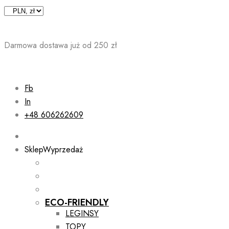
Skip
to
content
Darmowa dostawa już od 250 zł
Fb
In
+48 606262609
Sklep
Wyprzedaż
ECO-FRIENDLY
LEGINSY
TOPY