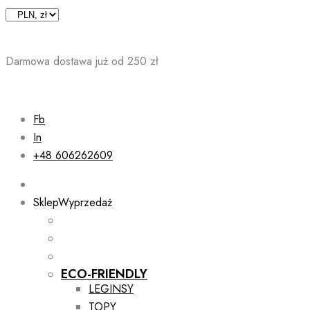
Skip
to
content
Darmowa dostawa już od 250 zł
Fb
In
+48 606262609
Sklep
Wyprzedaż
ECO-FRIENDLY
LEGINSY
TOPY