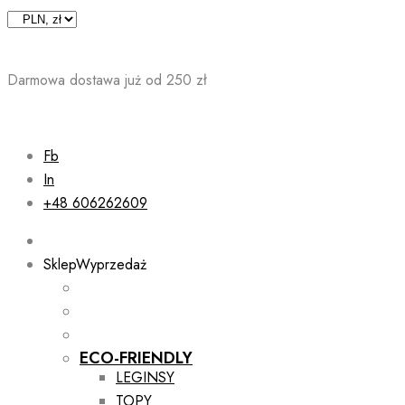
Skip
to
content
Darmowa dostawa już od 250 zł
Fb
In
+48 606262609
Sklep
Wyprzedaż
ECO-FRIENDLY
LEGINSY
TOPY