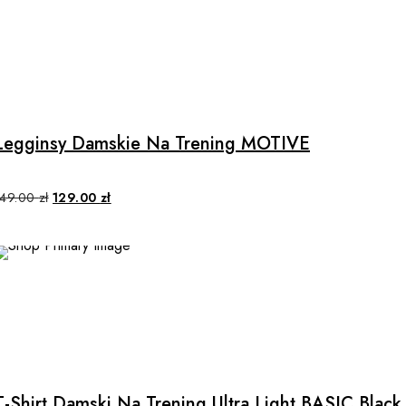
SALE
This
product
has
multiple
Legginsy Damskie Na Trening MOTIVE
variants.
The
options
Original
Current
149.00
zł
129.00
zł
price
price
may
was:
is:
149.00 zł.
129.00 zł.
be
chosen
on
the
product
This
page
product
has
multiple
T-Shirt Damski Na Trening Ultra Light BASIC Black