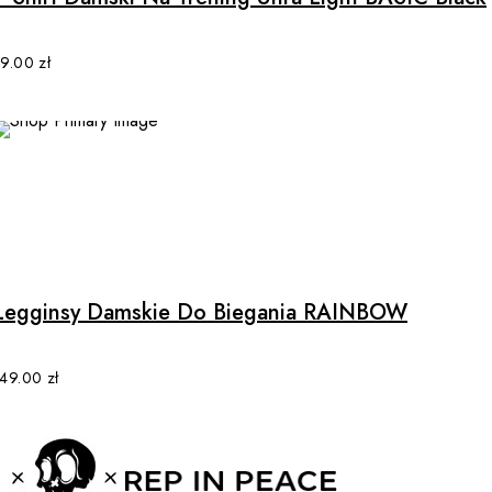
variants.
The
options
79.00
zł
may
be
chosen
on
the
product
This
page
product
has
multiple
Legginsy Damskie Do Biegania RAINBOW
variants.
The
options
149.00
zł
may
be
chosen
on