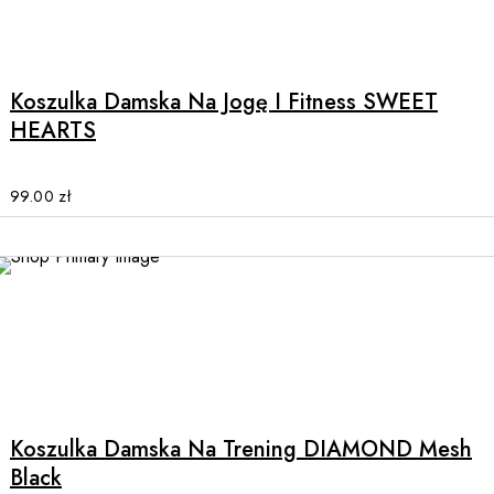
This
product
has
multiple
Koszulka Damska Na Jogę I Fitness SWEET
variants.
HEARTS
The
options
may
99.00
zł
be
chosen
on
the
product
page
This
product
has
multiple
Koszulka Damska Na Trening DIAMOND Mesh
variants.
Black
The