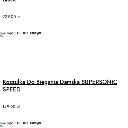
The
options
may
229.00
zł
be
chosen
on
the
product
page
This
product
has
multiple
Koszulka Do Biegania Damska SUPERSONIC
variants.
SPEED
The
options
may
149.00
zł
be
chosen
on