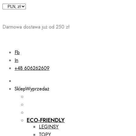
Skip
to
content
Darmowa dostawa już od 250 zł
Fb
In
+48 606262609
Sklep
Wyprzedaż
ECO-FRIENDLY
LEGINSY
TOPY