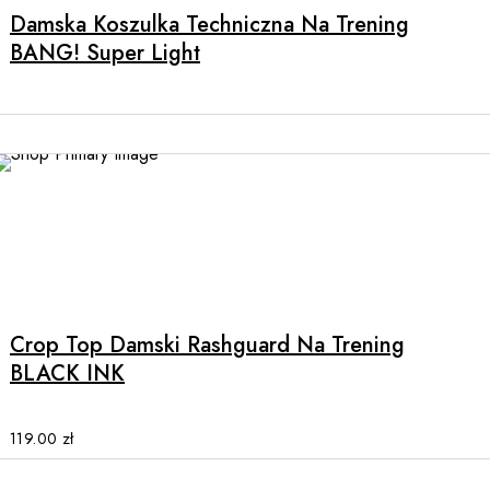
Damska Koszulka Techniczna Na Trening
BANG! Super Light
This
product
has
multiple
Crop Top Damski Rashguard Na Trening
variants.
BLACK INK
The
options
may
119.00
zł
be
chosen