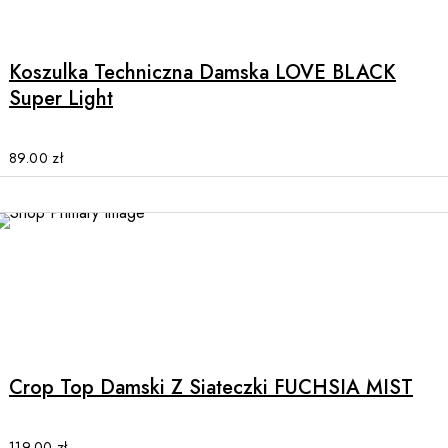
page
product
has
multiple
Koszulka Techniczna Damska LOVE BLACK
variants.
Super Light
The
options
may
89.00
zł
be
chosen
on
the
product
page
This
product
has
multiple
Crop Top Damski Z Siateczki FUCHSIA MIST
variants.
The
options
119.00
zł