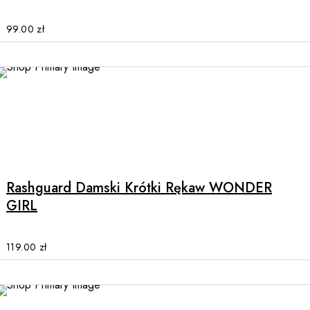
The
options
99.00
zł
may
be
chosen
on
the
product
This
page
product
has
multiple
Rashguard Damski Krótki Rękaw WONDER
variants.
GIRL
The
options
may
119.00
zł
be
chosen
on
the