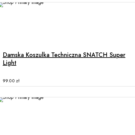
on
the
product
page
This
product
has
multiple
Damska Koszulka Techniczna SNATCH Super
variants.
Light
The
options
may
99.00
zł
be
chosen
on
the
product
page
This
product