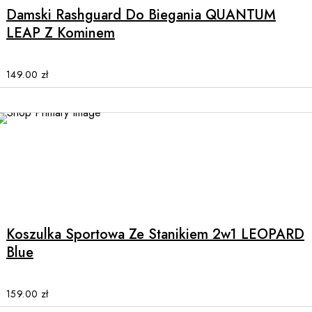
multiple
Damski Rashguard Do Biegania QUANTUM
variants.
LEAP Z Kominem
The
options
may
149.00
zł
be
chosen
on
the
product
page
This
product
has
multiple
Koszulka Sportowa Ze Stanikiem 2w1 LEOPARD
variants.
Blue
The
options
may
159.00
zł
be