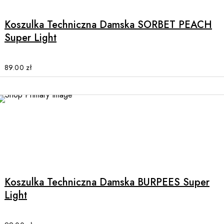
has
multiple
Koszulka Techniczna Damska SORBET PEACH
variants.
Super Light
The
options
may
89.00
zł
be
chosen
on
the
product
page
This
product
has
multiple
Koszulka Techniczna Damska BURPEES Super
variants.
Light
The
options
may