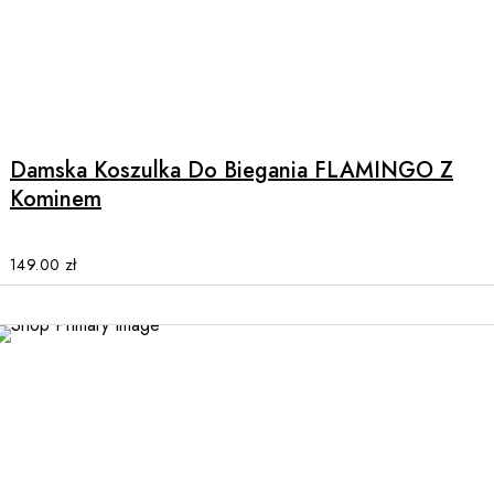
the
product
page
This
product
has
multiple
Damska Koszulka Do Biegania FLAMINGO Z
variants.
Kominem
The
options
may
149.00
zł
be
chosen
on
the
product
page
This
product
has