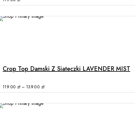
may
be
chosen
on
the
product
This
page
product
has
multiple
Crop Top Damski Z Siateczki LAVENDER MIST
variants.
The
options
119.00
zł
–
139.00
zł
may
be
chosen
on
the
product
This
page