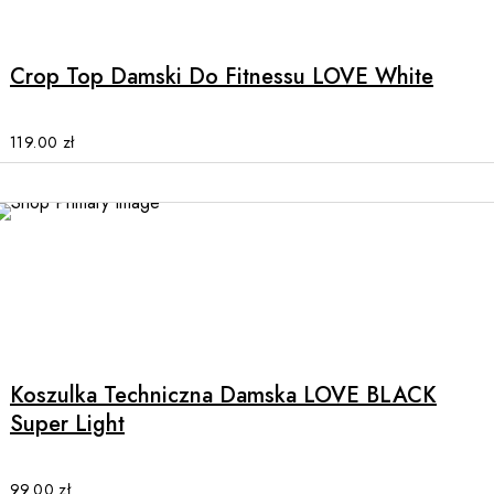
product
has
multiple
Crop Top Damski Do Fitnessu LOVE White
variants.
The
options
119.00
zł
may
be
chosen
on
the
product
This
page
product
has
multiple
Koszulka Techniczna Damska LOVE BLACK
variants.
Super Light
The
options
may
99.00
zł