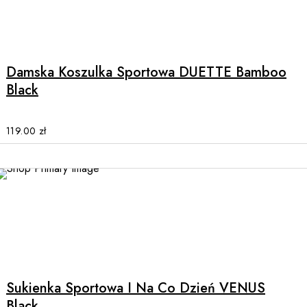
page
This
product
has
multiple
Damska Koszulka Sportowa DUETTE Bamboo
variants.
Black
The
options
may
119.00
zł
be
chosen
on
the
product
page
This
product
has
multiple
Sukienka Sportowa I Na Co Dzień VENUS
variants.
Black