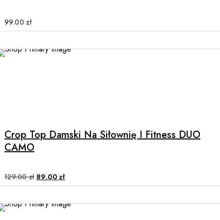
options
may
99.00
zł
be
chosen
on
the
SALE
product
page
This
product
has
multiple
Crop Top Damski Na Siłownię I Fitness DUO
variants.
CAMO
The
options
may
Original
Current
129.00
zł
89.00
zł
price
price
be
was:
is:
chosen
129.00 zł.
89.00 zł.
on
the