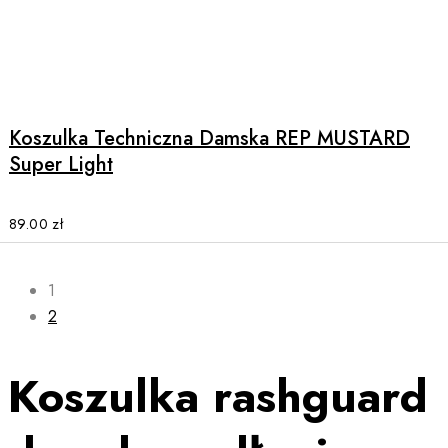
product
page
This
product
has
multiple
Koszulka Techniczna Damska REP MUSTARD
variants.
Super Light
The
options
may
89.00
zł
be
chosen
on
1
the
2
product
page
Koszulka rashguard