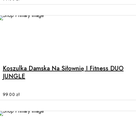
be
chosen
on
the
product
page
This
product
has
multiple
Koszulka Damska Na Siłownię I Fitness DUO
variants.
JUNGLE
The
options
may
99.00
zł
be
chosen
on
the
product
page