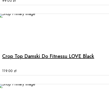
99.00
zł
be
chosen
on
the
product
page
This
product
has
multiple
Crop Top Damski Do Fitnessu LOVE Black
variants.
The
options
119.00
zł
may
be
chosen
on
the
product
This