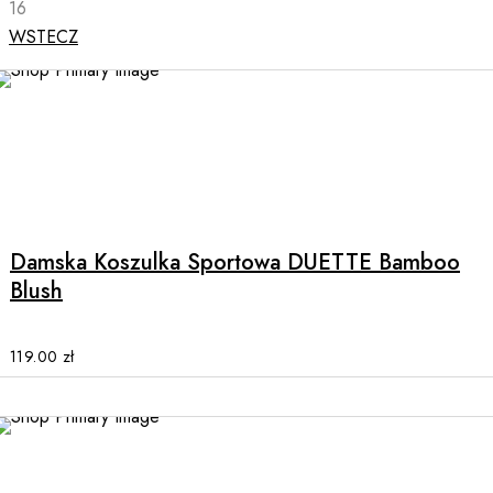
16
WSTECZ
NEW
This
product
has
multiple
Damska Koszulka Sportowa DUETTE Bamboo
variants.
Blush
The
options
may
119.00
zł
be
chosen
on
the
NEW
product