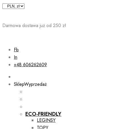
Skip
to
content
Darmowa dostawa już od 250 zł
Fb
In
+48 606262609
Sklep
Wyprzedaż
ECO-FRIENDLY
LEGINSY
TOPY