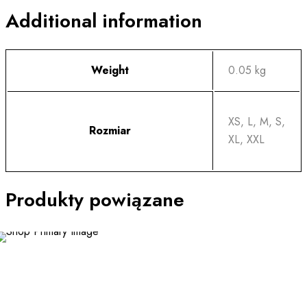
Additional information
Weight
0.05 kg
XS, L, M, S,
Rozmiar
XL, XXL
Produkty powiązane
This