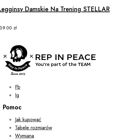
multiple
Legginsy Damskie Na Trening STELLAR
variants.
The
options
139.00
zł
may
be
chosen
on
the
product
page
Fb
Ig
Pomoc
Jak kupować
Tabele rozmiarów
Wymiana