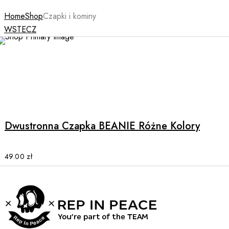
Home
Shop
Czapki i kominy
WSTECZ
This
product
has
multiple
Dwustronna Czapka BEANIE Różne Kolory
variants.
The
options
49.00
zł
may
be
chosen
on
the
product