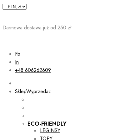
Skip
to
content
Darmowa dostawa już od 250 zł
Fb
In
+48 606262609
Sklep
Wyprzedaż
ECO-FRIENDLY
LEGINSY
TOPY