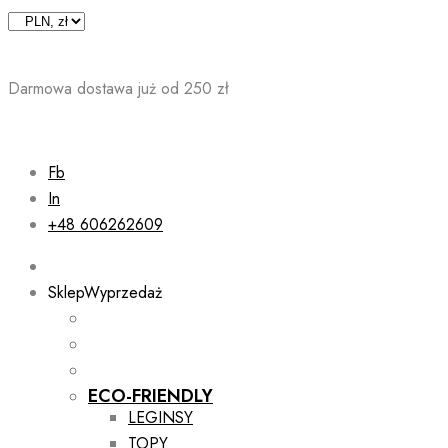
Skip
to
content
Darmowa dostawa już od 250 zł
Fb
In
+48 606262609
Sklep
Wyprzedaż
ECO-FRIENDLY
LEGINSY
TOPY