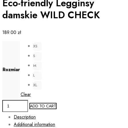
Eco-friendly Legginsy
damskie WILD CHECK
189.00
zł
XS
S
M
Rozmiar
L
XL
Clear
Eco-
ADD TO CART
friendly
Description
Legginsy
Additional information
damskie