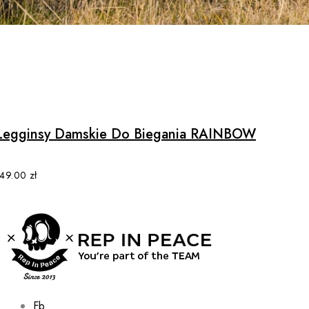
on
the
product
page
Legginsy Damskie Do Biegania RAINBOW
149.00
zł
Fb