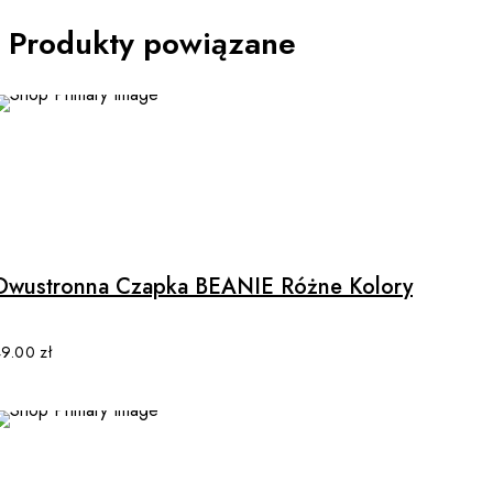
Produkty powiązane
This
product
has
multiple
Dwustronna Czapka BEANIE Różne Kolory
variants.
The
options
49.00
zł
may
be
chosen
on
the