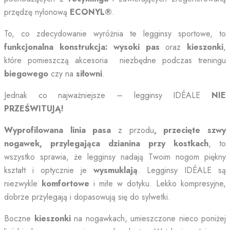
przędzę nylonową
ECONYL®
.
To, co zdecydowanie wyróżnia te legginsy sportowe, to
funkcjonalna
konstrukcja: wysoki pas
oraz
kieszonki
,
które pomieszczą akcesoria niezbędne podczas treningu
biegowego
czy na
siłowni
.
Jednak co najważniejsze – legginsy IDÉALE
NIE
PRZEŚWITUJĄ!
Wyprofilowana linia pasa
z przodu
, przecięte szwy
nogawek, przylegająca dzianina przy kostkach
, to
wszystko sprawia, że legginsy nadają Twoim nogom piękny
kształt i optycznie je
wysmuklają
. Legginsy IDÉALE są
niezwykle
komfortowe
i miłe w dotyku. Lekko kompresyjne,
dobrze przylegają i dopasowują się do sylwetki.
Boczne
kieszonki
na nogawkach, umieszczone nieco poniżej