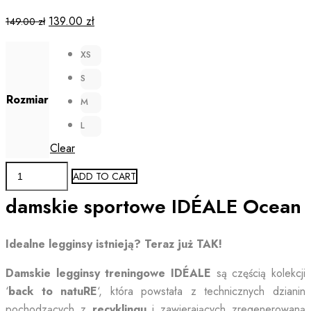
Original
Current
139.00
zł
149.00
zł
price
price
XS
was:
is:
149.00 zł.
139.00 zł.
S
Rozmiar
M
L
Clear
Eco-
ADD TO CART
friendly
damskie sportowe IDÉALE Ocean
Legginsy
damskie
IDÉALE
Idealne legginsy istnieją? Teraz już TAK!
Ocean
Damskie legginsy treningowe IDÉALE
są częścią kolekcji
quantity
‘
back to natuRE
‘, która powstała z technicznych dzianin
pochodzących z
recyklingu
i zawierających zregenerowaną