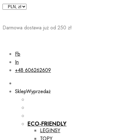
Skip
to
content
Darmowa dostawa już od 250 zł
Fb
In
+48 606262609
Sklep
Wyprzedaż
ECO-FRIENDLY
LEGINSY
TOPY