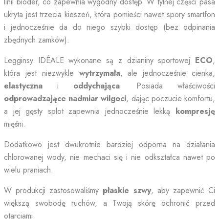
linii bioder, co zapewnia wygodny dostęp. W tylnej części pasa
ukryta jest trzecia kieszeń, która pomieści nawet spory smartfon
i jednocześnie da do niego szybki dostęp (bez odpinania
zbędnych zamków).
Legginsy IDÉALE wykonane są z dzianiny sportowej
ECO
,
która jest niezwykle
wytrzymała
, ale jednocześnie cienka,
elastyczna
i
oddychająca
. Posiada właściwości
odprowadzające nadmiar wilgoci
, dając poczucie komfortu,
a jej gęsty splot zapewnia jednocześnie lekką
kompresję
mięśni.
Dodatkowo jest dwukrotnie bardziej odporna na działania
chlorowanej wody, nie mechaci się i nie odkształca nawet po
wielu praniach.
W produkcji zastosowaliśmy
płaskie szwy
, aby zapewnić Ci
większą swobodę ruchów, a Twoją skórę ochronić przed
otarciami.