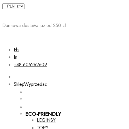
Skip
to
content
Darmowa dostawa już od 250 zł
Fb
In
+48 606262609
Sklep
Wyprzedaż
ECO-FRIENDLY
LEGINSY
TOPY