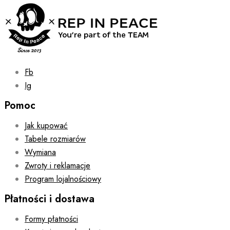
chosen
on
the
product
page
Fb
Ig
Pomoc
Jak kupować
Tabele rozmiarów
Wymiana
Zwroty i reklamacje
Program lojalnościowy
Płatności i dostawa
Formy płatności