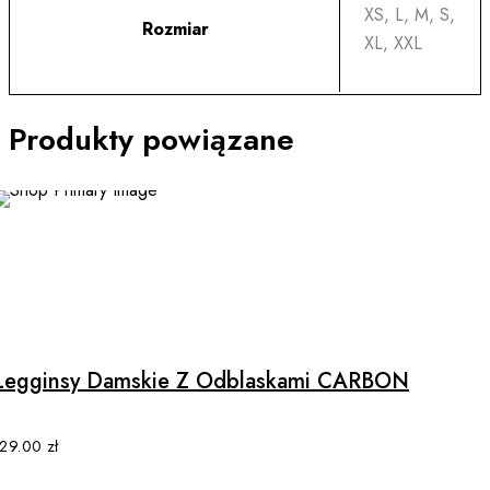
XS, L, M, S,
Rozmiar
XL, XXL
Produkty powiązane
This
product
has
multiple
Legginsy Damskie Z Odblaskami CARBON
variants.
The
options
129.00
zł
may