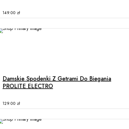
options
may
149.00
zł
be
chosen
on
the
product
page
This
product
has
multiple
Damskie Spodenki Z Getrami Do Biegania
variants.
PROLITE ELECTRO
The
options
may
129.00
zł
be
chosen
on
the