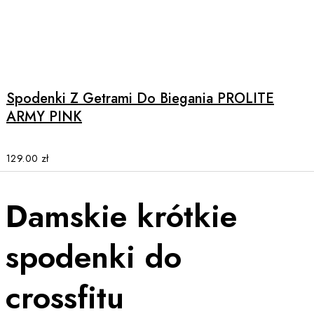
product
page
This
product
has
multiple
Spodenki Z Getrami Do Biegania PROLITE
variants.
ARMY PINK
The
options
may
129.00
zł
be
chosen
Damskie krótkie
on
the
product
spodenki do
page
crossfitu