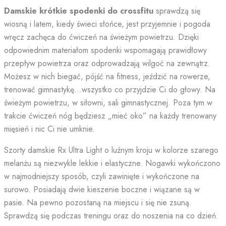
Damskie krótkie spodenki do crossfitu
sprawdzą się
wiosną i latem, kiedy świeci słońce, jest przyjemnie i pogoda
wręcz zachęca do ćwiczeń na świeżym powietrzu. Dzięki
odpowiednim materiałom spodenki wspomagają prawidłowy
przepływ powietrza oraz odprowadzają wilgoć na zewnątrz.
Możesz w nich biegać, pójść na fitness, jeździć na rowerze,
trenować gimnastykę…wszystko co przyjdzie Ci do głowy. Na
świeżym powietrzu, w siłowni, sali gimnastycznej. Poza tym w
trakcie ćwiczeń nóg będziesz „mieć oko” na każdy trenowany
mięsień i nic Ci nie umknie.
Szorty damskie Rx Ultra Light o luźnym kroju w kolorze szarego
melanżu są niezwykle lekkie i elastyczne. Nogawki wykończono
w najmodniejszy sposób, czyli zawinięte i wykończone na
surowo. Posiadają dwie kieszenie boczne i wiązane są w
pasie. Na pewno pozostaną na miejscu i się nie zsuną.
Sprawdzą się podczas treningu oraz do noszenia na co dzień.