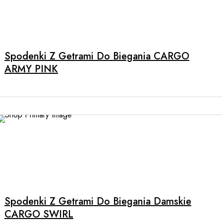
page
Spodenki Z Getrami Do Biegania CARGO
ARMY PINK
This
product
has
multiple
Spodenki Z Getrami Do Biegania Damskie
variants.
CARGO SWIRL
The