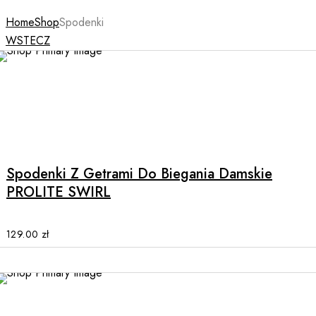
Home
Shop
Spodenki
WSTECZ
This
product
has
multiple
Spodenki Z Getrami Do Biegania Damskie
variants.
PROLITE SWIRL
The
options
may
129.00
zł
be
chosen
on
the
product