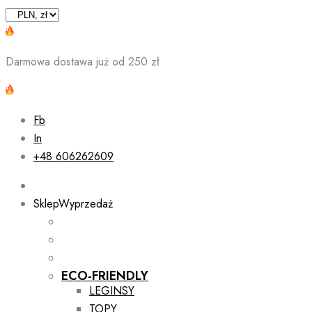
Skip
to
content
Darmowa dostawa już od 250 zł
Fb
In
+48 606262609
Sklep
Wyprzedaż
ECO-FRIENDLY
LEGINSY
TOPY