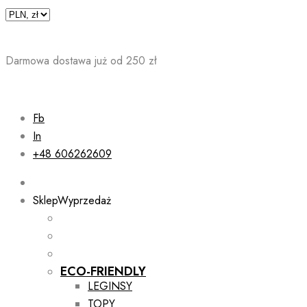
Skip
to
content
Darmowa dostawa już od 250 zł
Fb
In
+48 606262609
Sklep
Wyprzedaż
ECO-FRIENDLY
LEGINSY
TOPY