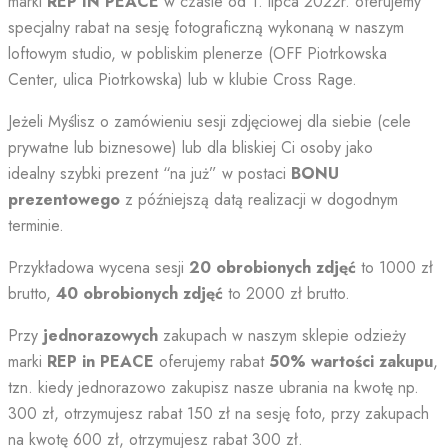
marki
REP IN PEACE
w czasie od 1. lipca 2022r. oferujemy
specjalny rabat na sesję fotograficzną wykonaną w naszym
loftowym studio, w pobliskim plenerze (OFF Piotrkowska
Center, ulica Piotrkowska) lub w klubie Cross Rage.
Jeżeli Myślisz o zamówieniu sesji zdjęciowej dla siebie (cele
prywatne lub biznesowe) lub dla bliskiej Ci osoby jako
idealny szybki prezent “na już” w postaci
BONU
prezentowego
z późniejszą datą realizacji w dogodnym
terminie.
Przykładowa wycena sesji
20 obrobionych zdjęć
to 1000 zł
brutto,
40 obrobionych zdjęć
to 2000 zł brutto.
Przy
jednorazowych
zakupach w naszym sklepie odzieży
marki
REP in PEACE
oferujemy rabat
50% wartości zakupu
,
tzn. kiedy jednorazowo zakupisz nasze ubrania na kwotę np.
300 zł, otrzymujesz rabat 150 zł na sesję foto, przy zakupach
na kwotę 600 zł, otrzymujesz rabat 300 zł.