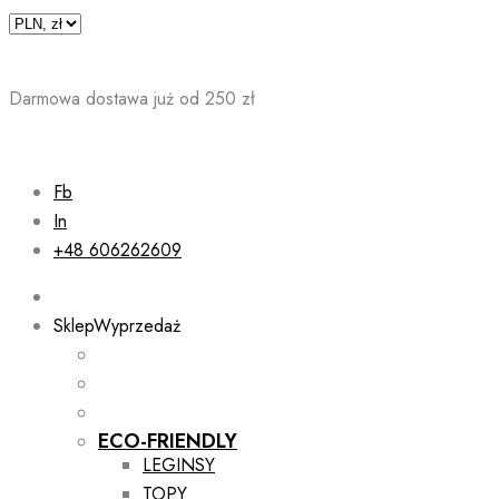
Skip
to
content
Darmowa dostawa już od 250 zł
Fb
In
+48 606262609
Sklep
Wyprzedaż
ECO-FRIENDLY
LEGINSY
TOPY