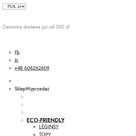
Skip
to
content
Darmowa dostawa już od 250 zł
Fb
In
+48 606262609
Sklep
Wyprzedaż
ECO-FRIENDLY
LEGINSY
TOPY