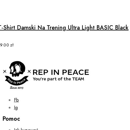
product
This
page
product
has
multiple
T-Shirt Damski Na Trening Ultra Light BASIC Black
variants.
The
options
79.00
zł
may
be
chosen
on
the
product
page
Fb
Ig
Pomoc