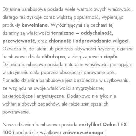
Dzianina bambusowa posiada wiele wartościowych właściwości,
dlatego też zyskuje coraz większą popularność, wypierając
produkty
bawełniane
. Wyróżniającymi się cechami tej
dzianiny są właściwości
termiczne – oddychalność,
przewiewność,
oraz
chłonność i odprowadzanie wilgoci
.
Oznacza to, że latem lub podczas aktywności fizycznej dzianina
bambusowa działa
chłodząco
, a zimą zapewnia
ciepło
.
Dzianina bambusowa posiada naturalne właściwości pomagając
w utrzymaniu ciała poprzez absorpcję i parowanie potu.
Ponadto dzianina bambusowa jest bezpieczna w użytkowaniu,
ze względu na swoje właściwości antygrzybiczne,
bakteriobójcze i antystatyczne. Dodatkowo nie tylko nie
wchłania obcych zapachów, ale także zmniejsza ich
powstawanie.
Nasza dzianina bambusowa posiada
certyfikat
Oeko-TEX
100
i pochodzi z wyjątkowo
zrównoważonego
i