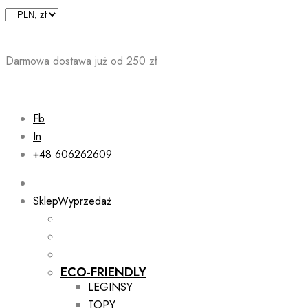
Skip
to
content
Darmowa dostawa już od 250 zł
Fb
In
+48 606262609
Sklep
Wyprzedaż
ECO-FRIENDLY
LEGINSY
TOPY