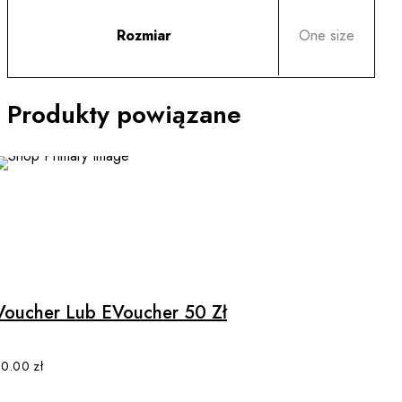
Rozmiar
One size
Produkty powiązane
This
product
has
multiple
Voucher Lub EVoucher 50 Zł
variants.
The
options
50.00
zł
may