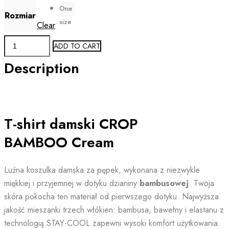
One
Rozmiar
size
Clear
T-
ADD TO CART
shirt
Description
damski
CROP
BAMBOO
Cream
T-shirt damski CROP
quantity
BAMBOO Cream
Luźna koszulka damska za pępek, wykonana z niezwykle
miękkiej i przyjemnej w dotyku dzianiny
bambusowej
. Twoja
skóra pokocha ten materiał od pierwszego dotyku. Najwyższa
jakość mieszanki trzech włókien: bambusa, bawełny i elastanu z
technologią STAY-COOL zapewni wysoki komfort użytkowania.