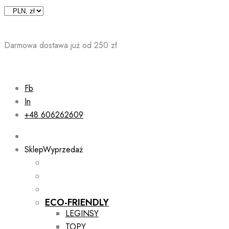
Skip
to
content
Darmowa dostawa już od 250 zł
Fb
In
+48 606262609
Sklep
Wyprzedaż
ECO-FRIENDLY
LEGINSY
TOPY