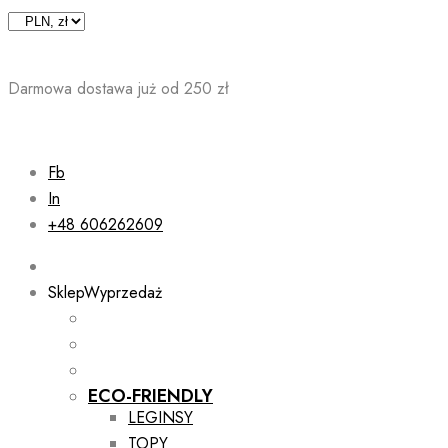
Skip
to
content
Darmowa dostawa już od 250 zł
Fb
In
+48 606262609
Sklep
Wyprzedaż
ECO-FRIENDLY
LEGINSY
TOPY