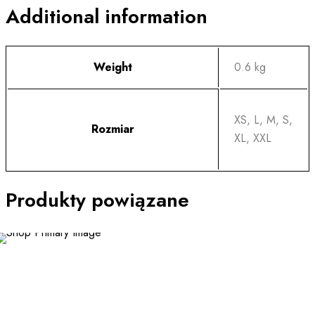
Additional information
Weight
0.6 kg
XS, L, M, S,
Rozmiar
XL, XXL
Produkty powiązane
SALE
This
product