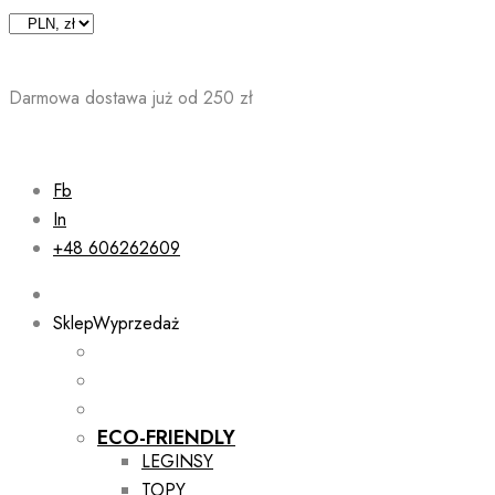
Skip
to
content
Darmowa dostawa już od 250 zł
Fb
In
+48 606262609
Sklep
Wyprzedaż
ECO-FRIENDLY
LEGINSY
TOPY