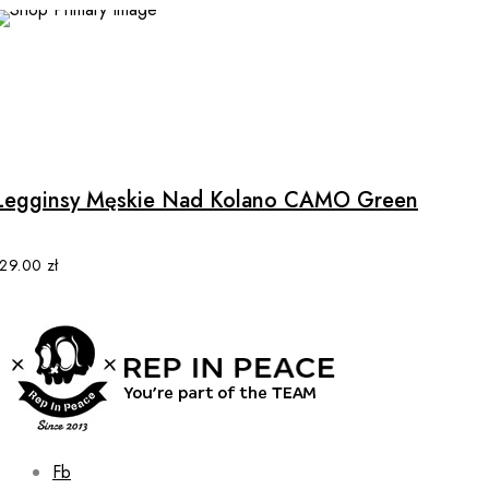
chosen
on
the
product
This
page
product
has
multiple
Legginsy Męskie Nad Kolano CAMO Green
variants.
The
options
129.00
zł
may
be
chosen
on
the
product
page
Fb