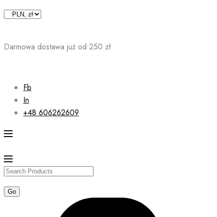
Skip
to
content
Darmowa dostawa już od 250 zł
Fb
In
+48 606262609