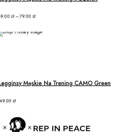
variants.
The
options
69.00
zł
–
79.00
zł
may
be
chosen
on
the
product
This
page
product
has
multiple
Legginsy Męskie Na Trening CAMO Green
variants.
The
options
149.00
zł
may
be
chosen
on