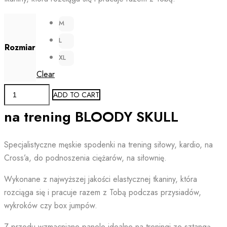
M
L
Rozmiar
XL
Clear
Spodenki
ADD TO CART
męskie
na trening BLOODY SKULL
do
treningu
BLOODY
Specjalistyczne męskie spodenki na trening siłowy, kardio, na
SKULL
Cross’a, do podnoszenia ciężarów, na siłownię.
quantity
Wykonane z najwyższej jakości elastycznej tkaniny, która
rozciąga się i pracuje razem z Tobą podczas przysiadów,
wykroków czy box jumpów.
Z przodu wzmacniane panele idealne na treningi ze sztangą.