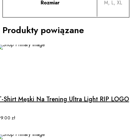
Rozmiar
M, L, XL
Produkty powiązane
This
product
has
multiple
T-Shirt Męski Na Trening Ultra Light RIP LOGO
variants.
The
options
99.00
zł
may
be
chosen