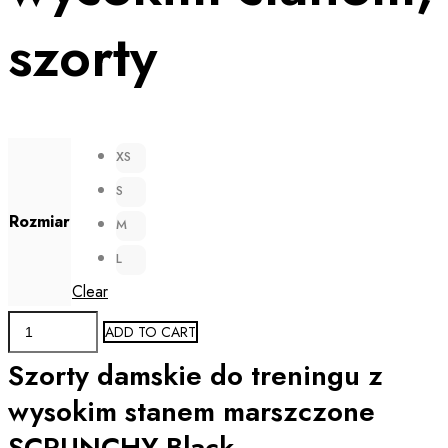
szorty
XS
S
Rozmiar
M
L
Clear
Spodenki
ADD TO CART
damskie
Szorty damskie do treningu z
z
wysokim
wysokim stanem marszczone
stanem
SCRUNCHY Black