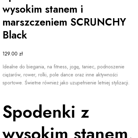
wysokim stanem i
marszczeniem SCRUNCHY
Black
129.00
zł
Idealne do biegania, na fitness, jogę, taniec, podnoszenie
ciężarów, rower, rolki, pole dance oraz inne aktywności
sportowe. Świetne również jako uzupełnienie letniej stylizacji.
Spodenki z
wysokim stanem,