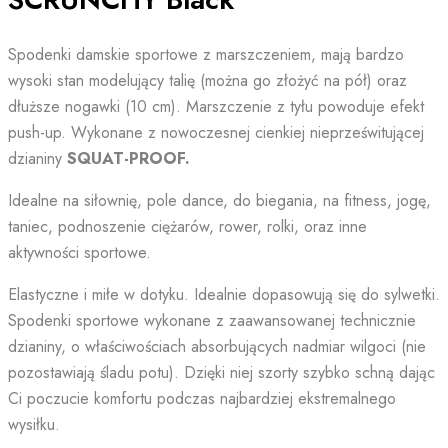
i
marszczeniem
Spodenki damskie sportowe z marszczeniem, mają bardzo
SCRUNCHY
wysoki stan modelujący talię (można go złożyć na pół) oraz
Black
dłuższe nogawki (10 cm). Marszczenie z tyłu powoduje efekt
quantity
push-up. Wykonane z nowoczesnej cienkiej nieprześwitującej
dzianiny
SQUAT-PROOF.
Idealne na siłownię, pole dance, do biegania, na fitness, jogę,
taniec, podnoszenie ciężarów, rower, rolki, oraz inne
aktywności sportowe.
Elastyczne i miłe w dotyku. Idealnie dopasowują się do sylwetki.
Spodenki sportowe wykonane z zaawansowanej technicznie
dzianiny, o właściwościach absorbujących nadmiar wilgoci (nie
pozostawiają śladu potu). Dzięki niej szorty szybko schną dając
Ci poczucie komfortu podczas najbardziej ekstremalnego
wysiłku.