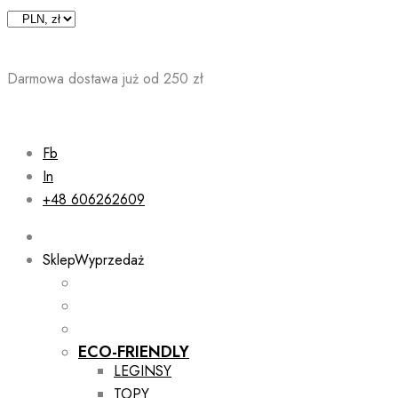
Skip
to
content
Darmowa dostawa już od 250 zł
Fb
In
+48 606262609
Sklep
Wyprzedaż
ECO-FRIENDLY
LEGINSY
TOPY