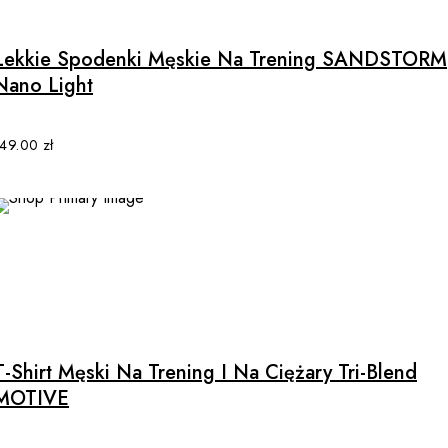
product
has
multiple
Lekkie Spodenki Męskie Na Trening SANDSTORM
variants.
Nano Light
The
options
may
149.00
zł
be
chosen
on
the
product
page
This
product
has
multiple
T-Shirt Męski Na Trening I Na Ciężary Tri-Blend
variants.
MOTIVE
The
options