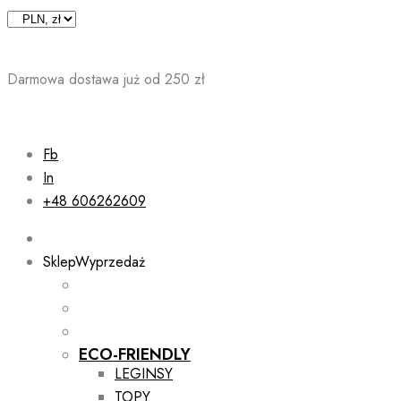
Skip
to
content
Darmowa dostawa już od 250 zł
Fb
In
+48 606262609
Sklep
Wyprzedaż
ECO-FRIENDLY
LEGINSY
TOPY