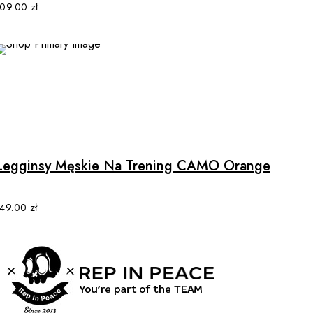
may
109.00
zł
be
chosen
on
the
product
page
This
product
has
multiple
Legginsy Męskie Na Trening CAMO Orange
variants.
The
options
149.00
zł
may
be
chosen
on
the
product