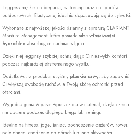
Legginsy męskie do biegania, na trening oraz do sportów
outdoorowych. Elastyczne, idealnie dopasowują się do sylwetki.
Wykonane z najwyższej jakości dzianiny z apreturą CLARIANT
Moisture Management, która posiada silne
właściwości
hydrofilne
absorbujące nadmiar wilgoci.
Dzięki niej legginsy szybciej schną dając Ci niezwykły komfort
podczas najbardziej ekstremalnego wysiłku.
Dodatkowo, w produkcji użyliśmy
płaskie szwy
, aby zapewnić
Ci większą swobodę ruchów, a Twoją skórę ochronić przed
otarciami.
Wygodna guma w pasie wpuszczona w materiał, dzięki czemu
nie obciera podczas długiego biegu lub treningu.
Idealne na fitness, jogę, taniec, podnoszenie ciężarów, rower,
pole dance, chodzenie po górach lub inne aktywności