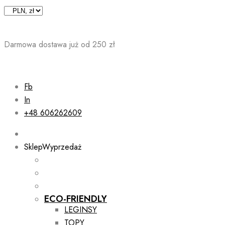
Skip
to
content
Darmowa dostawa już od 250 zł
Fb
In
+48 606262609
Sklep
Wyprzedaż
ECO-FRIENDLY
LEGINSY
TOPY