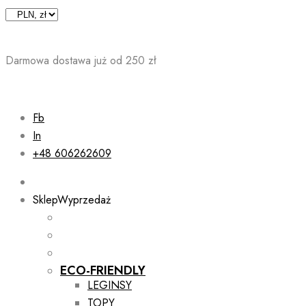
Skip
to
content
Darmowa dostawa już od 250 zł
Fb
In
+48 606262609
Sklep
Wyprzedaż
ECO-FRIENDLY
LEGINSY
TOPY