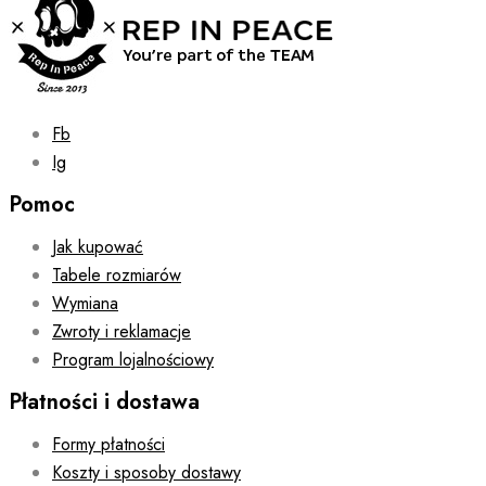
the
product
page
Fb
Ig
Pomoc
Jak kupować
Tabele rozmiarów
Wymiana
Zwroty i reklamacje
Program lojalnościowy
Płatności i dostawa
Formy płatności
Koszty i sposoby dostawy