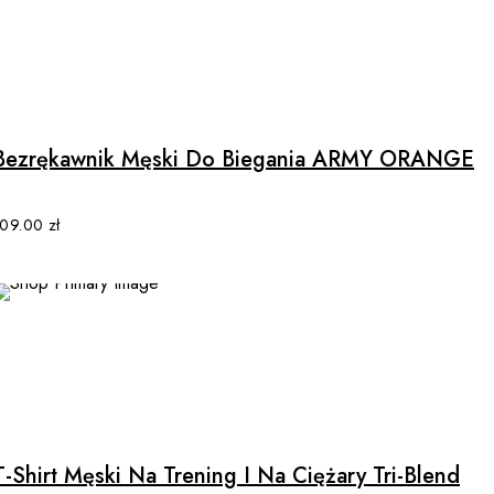
This
product
has
multiple
Bezrękawnik Męski Do Biegania ARMY ORANGE
variants.
The
options
109.00
zł
may
be
chosen
on
the
product
This
page
product
has
multiple
T-Shirt Męski Na Trening I Na Ciężary Tri-Blend
variants.