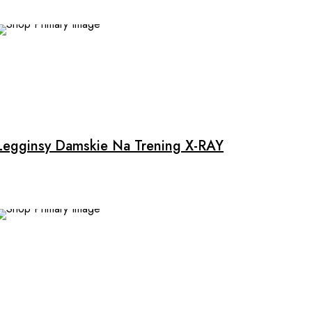
may
be
chosen
on
the
product
page
Legginsy Damskie Na Trening X-RAY
This
product
has