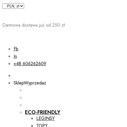
Skip
to
content
Darmowa dostawa już od 250 zł
Fb
In
+48 606262609
Sklep
Wyprzedaż
ECO-FRIENDLY
LEGINSY
TOPY