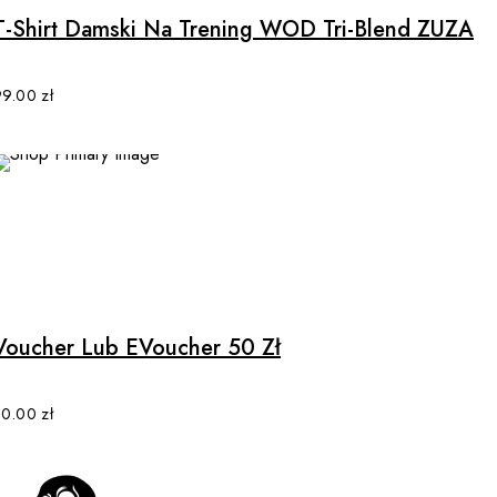
multiple
T-Shirt Damski Na Trening WOD Tri-Blend ZUZA
variants.
The
options
99.00
zł
may
be
chosen
on
the
product
This
page
product
has
multiple
Voucher Lub EVoucher 50 Zł
variants.
The
options
50.00
zł
may
be
chosen