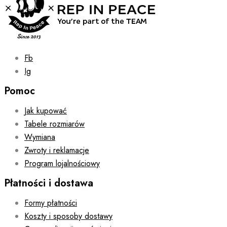
on
the
product
page
Fb
Ig
Pomoc
Jak kupować
Tabele rozmiarów
Wymiana
Zwroty i reklamacje
Program lojalnościowy
Płatności i dostawa
Formy płatności
Koszty i sposoby dostawy