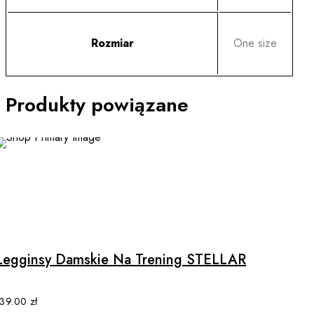
Rozmiar
One size
Produkty powiązane
This
product
has
multiple
Legginsy Damskie Na Trening STELLAR
variants.
The
options
139.00
zł