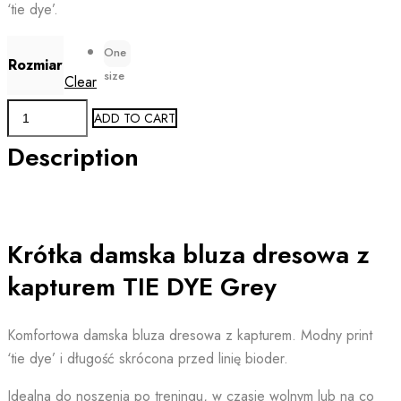
‘tie dye’.
One
Rozmiar
size
Clear
Bluza
ADD TO CART
damska
Description
z
kapturem
TIE
DYE
Krótka damska bluza dresowa z
quantity
kapturem TIE DYE Grey
Komfortowa damska bluza dresowa z kapturem. Modny print
‘tie dye’ i długość skrócona przed linię bioder.
Idealna do noszenia po treningu, w czasie wolnym lub na co