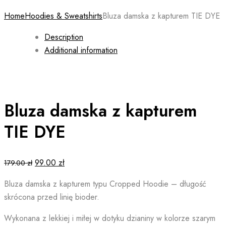
Home
Hoodies & Sweatshirts
Bluza damska z kapturem TIE DYE
Description
Additional information
Bluza damska z kapturem
TIE DYE
Original
Current
99.00
zł
179.00
zł
price
price
Bluza damska z kapturem typu Cropped Hoodie – długość
was:
is:
skrócona przed linię bioder.
179.00 zł.
99.00 zł.
Wykonana z lekkiej i miłej w dotyku dzianiny w kolorze szarym