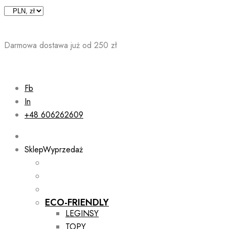
Skip
to
content
Darmowa dostawa już od 250 zł
Fb
In
+48 606262609
Sklep
Wyprzedaż
ECO-FRIENDLY
LEGINSY
TOPY