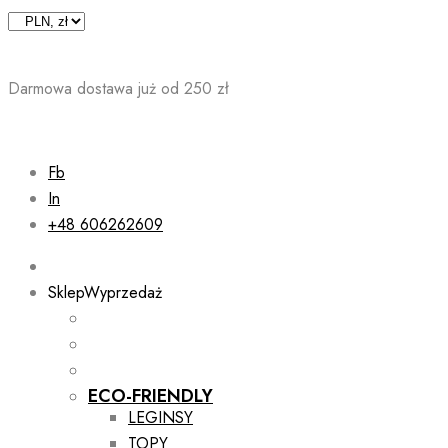
Skip
to
content
Darmowa dostawa już od 250 zł
Fb
In
+48 606262609
Sklep
Wyprzedaż
ECO-FRIENDLY
LEGINSY
TOPY