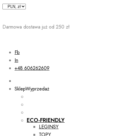
Skip
to
content
Darmowa dostawa już od 250 zł
Fb
In
+48 606262609
Sklep
Wyprzedaż
ECO-FRIENDLY
LEGINSY
TOPY