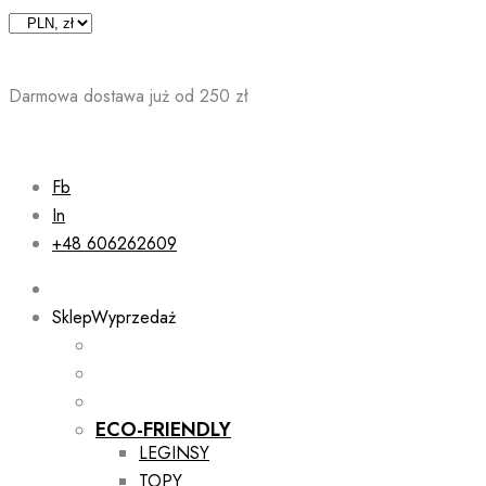
Skip
to
content
Darmowa dostawa już od 250 zł
Fb
In
+48 606262609
Sklep
Wyprzedaż
ECO-FRIENDLY
LEGINSY
TOPY