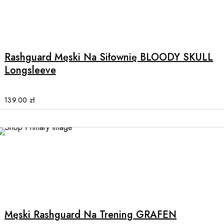
product
This
page
product
has
multiple
Rashguard Męski Na Siłownię BLOODY SKULL
variants.
Longsleeve
The
options
may
139.00
zł
be
chosen
on
the
product
page
This
product
has
multiple
Męski Rashguard Na Trening GRAFEN
variants.