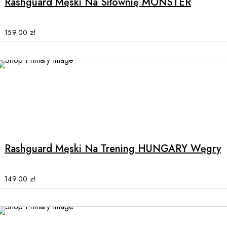
Rashguard Męski Na Siłownię MONSTER
variants.
The
options
159.00
zł
may
be
chosen
on
the
product
This
page
product
has
multiple
Rashguard Męski Na Trening HUNGARY Węgry
variants.
The
options
149.00
zł
may
be
chosen
on