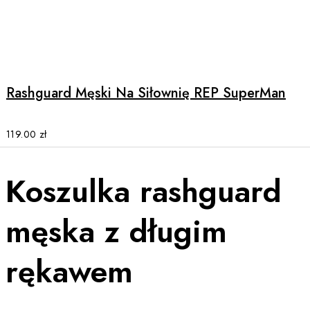
the
product
This
page
product
has
multiple
Rashguard Męski Na Siłownię REP SuperMan
variants.
The
options
119.00
zł
may
be
Koszulka rashguard
chosen
on
the
męska z długim
product
page
rękawem