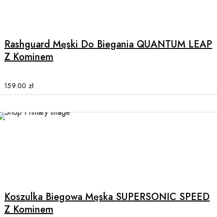
This
product
has
multiple
Rashguard Męski Do Biegania QUANTUM LEAP
variants.
Z Kominem
The
options
may
159.00
zł
be
chosen
on
the
product
page
This
product
has
multiple
Koszulka Biegowa Męska SUPERSONIC SPEED
variants.
Z Kominem
The