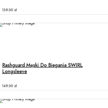
The
options
139.00
zł
may
be
chosen
on
the
product
This
page
product
has
multiple
Rashguard Męski Do Biegania SWIRL
variants.
Longsleeve
The
options
may
149.00
zł
be
chosen
on
the