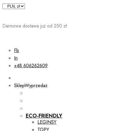
Skip
to
content
Darmowa dostawa już od 250 zł
Fb
In
+48 606262609
Sklep
Wyprzedaż
ECO-FRIENDLY
LEGINSY
TOPY