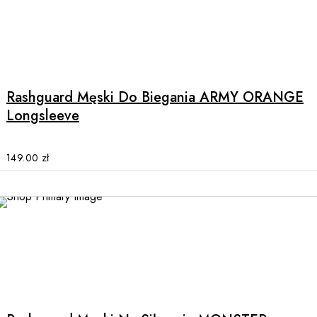
product
page
This
product
has
multiple
Rashguard Męski Do Biegania ARMY ORANGE
variants.
Longsleeve
The
options
may
149.00
zł
be
chosen
on
the
product
page
This
product
has
multiple