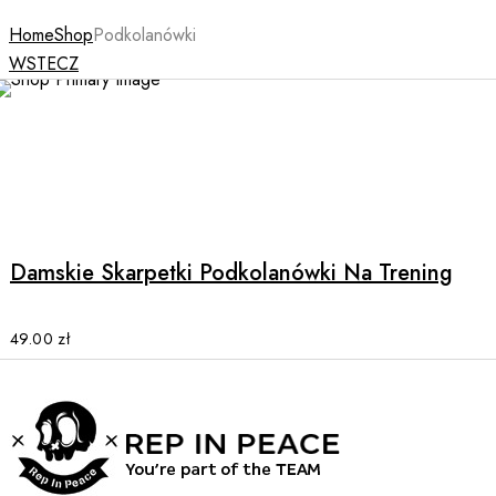
Home
Shop
Podkolanówki
WSTECZ
This
product
has
multiple
Damskie Skarpetki Podkolanówki Na Trening
variants.
The
options
49.00
zł
may
be
chosen
on
the
product