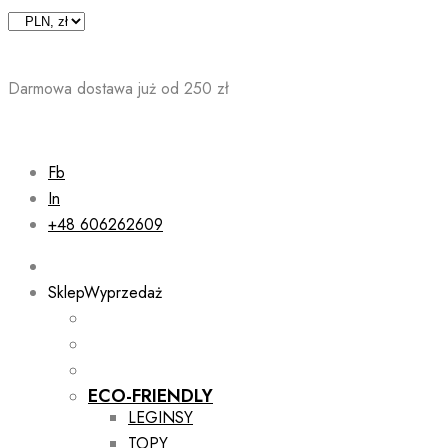
Skip
to
content
Darmowa dostawa już od 250 zł
Fb
In
+48 606262609
Sklep
Wyprzedaż
ECO-FRIENDLY
LEGINSY
TOPY