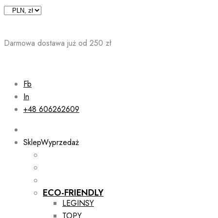
Skip
to
content
Darmowa dostawa już od 250 zł
Fb
In
+48 606262609
Sklep
Wyprzedaż
ECO-FRIENDLY
LEGINSY
TOPY