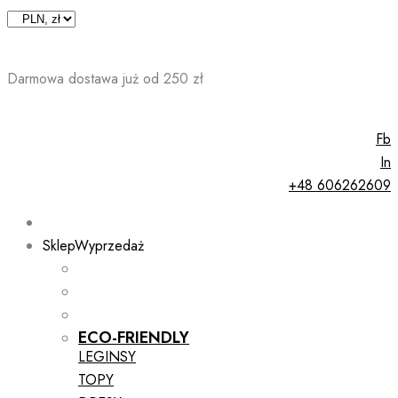
Skip
to
content
Darmowa dostawa już od 250 zł
Fb
In
+48 606262609
Sklep
Wyprzedaż
ECO-FRIENDLY
LEGINSY
TOPY