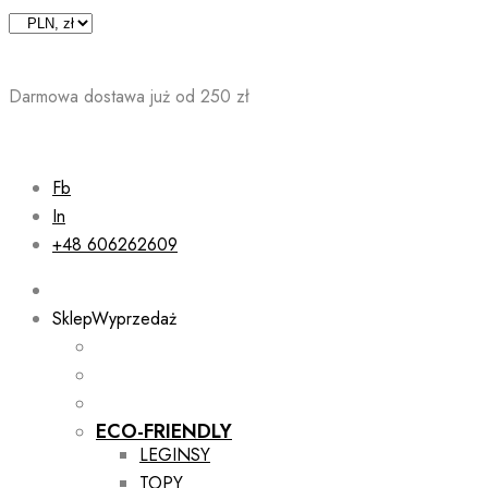
Skip
to
content
Darmowa dostawa już od 250 zł
Fb
In
+48 606262609
Sklep
Wyprzedaż
ECO-FRIENDLY
LEGINSY
TOPY