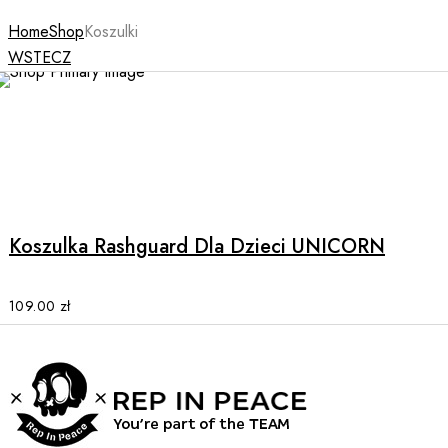
Home
Shop
Koszulki
WSTECZ
This
product
has
multiple
Koszulka Rashguard Dla Dzieci UNICORN
variants.
The
options
109.00
zł
may
be
chosen
on
the
product