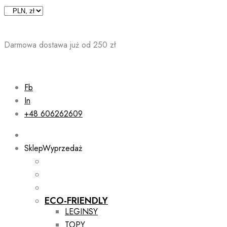
Skip
to
content
Darmowa dostawa już od 250 zł
Fb
In
+48 606262609
Sklep
Wyprzedaż
ECO-FRIENDLY
LEGINSY
TOPY