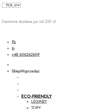
Skip
to
content
Darmowa dostawa już od 250 zł
Fb
In
+48 606262609
Sklep
Wyprzedaż
ECO-FRIENDLY
LEGINSY
TOPY