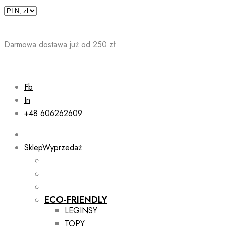
Skip
to
content
Darmowa dostawa już od 250 zł
Fb
In
+48 606262609
Sklep
Wyprzedaż
ECO-FRIENDLY
LEGINSY
TOPY