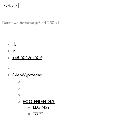
Skip
to
content
Darmowa dostawa już od 250 zł
Fb
In
+48 606262609
Sklep
Wyprzedaż
ECO-FRIENDLY
LEGINSY
TOPY