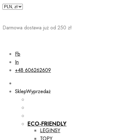
Skip
to
content
Darmowa dostawa już od 250 zł
Fb
In
+48 606262609
Sklep
Wyprzedaż
ECO-FRIENDLY
LEGINSY
TOPY