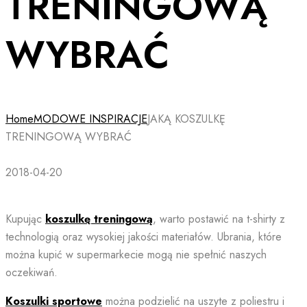
TRENINGOWĄ
WYBRAĆ
Home
MODOWE INSPIRACJE
JAKĄ KOSZULKĘ
TRENINGOWĄ WYBRAĆ
2018-04-20
Kupując
koszulkę treningową
, warto postawić na t-shirty z
technologią oraz wysokiej jakości materiałów. Ubrania, które
można kupić w supermarkecie mogą nie spełnić naszych
oczekiwań.
Koszulki sportowe
można podzielić na uszyte z poliestru i