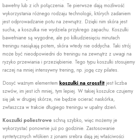
bawełny lub z ich połączenia. Te pierwsze dają możliwość
wykorzystania różnego rodzaju technologii, których zadaniem
jest odprowadzanie potu na zewnątrz. Dzięki nim skóra jest
sucha, a koszulka nie wydziela przykrego zapachu. Koszulki
bawełniane są wygodne, ale po kilkudziesięciu minutach
treningu nasiąkają potem, skóra wtedy nie oddycha. Taki strój
może być nieodpowiedni do treningu na zewnątrz z uwagi na
ryzyko przewiania i przeziębienie. Tego typu koszulki stosujemy
raczej na mniej intensywny trening, np. jogę czy pilates.
Dosyć ważnym elementem
koszulki na crossfit
jest liczba
szwów, im jest ich mniej, tym lepiej. W takiej koszulce czujemy
się jak w drugiej skórze, nie będzie ocierać naskórka,
zwłaszcza w trakcie długiego treningu w upalny dzień.
Koszulki poliestrowe
schną szybko, więc możemy je
wykorzystać ponownie już po godzinie. Zastosowanie
syntetycznych włókien z jonami srebra dają jej właściwości