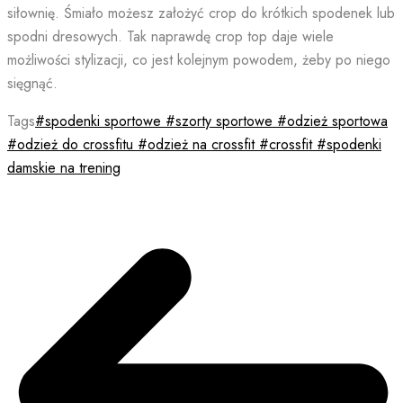
siłownię. Śmiało możesz założyć crop do krótkich spodenek lub
spodni dresowych. Tak naprawdę crop top daje wiele
możliwości stylizacji, co jest kolejnym powodem, żeby po niego
sięgnąć.
Tags
#spodenki sportowe #szorty sportowe #odzież sportowa
#odzież do crossfitu #odzież na crossfit #crossfit #spodenki
damskie na trening