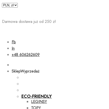
Skip
to
content
Darmowa dostawa już od 250 zł
Fb
In
+48 606262609
Sklep
Wyprzedaż
ECO-FRIENDLY
LEGINSY
TOPY