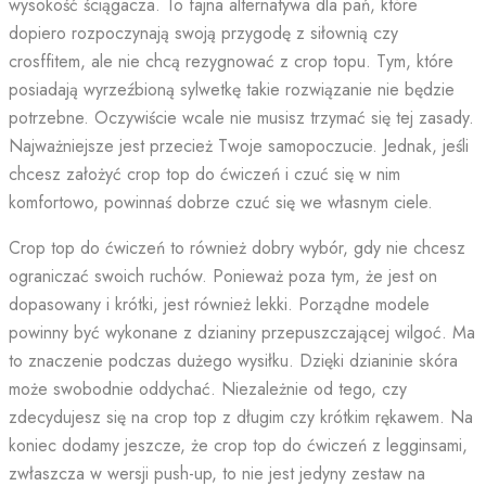
wysokość ściągacza. To fajna alternatywa dla pań, które
dopiero rozpoczynają swoją przygodę z siłownią czy
crosffitem, ale nie chcą rezygnować z crop topu. Tym, które
posiadają wyrzeźbioną sylwetkę takie rozwiązanie nie będzie
potrzebne. Oczywiście wcale nie musisz trzymać się tej zasady.
Najważniejsze jest przecież Twoje samopoczucie. Jednak, jeśli
chcesz założyć crop top do ćwiczeń i czuć się w nim
komfortowo, powinnaś dobrze czuć się we własnym ciele.
Crop top do ćwiczeń to również dobry wybór, gdy nie chcesz
ograniczać swoich ruchów. Ponieważ poza tym, że jest on
dopasowany i krótki, jest również lekki. Porządne modele
powinny być wykonane z dzianiny przepuszczającej wilgoć. Ma
to znaczenie podczas dużego wysiłku. Dzięki dzianinie skóra
może swobodnie oddychać. Niezależnie od tego, czy
zdecydujesz się na crop top z długim czy krótkim rękawem. Na
koniec dodamy jeszcze, że crop top do ćwiczeń z legginsami,
zwłaszcza w wersji push-up, to nie jest jedyny zestaw na