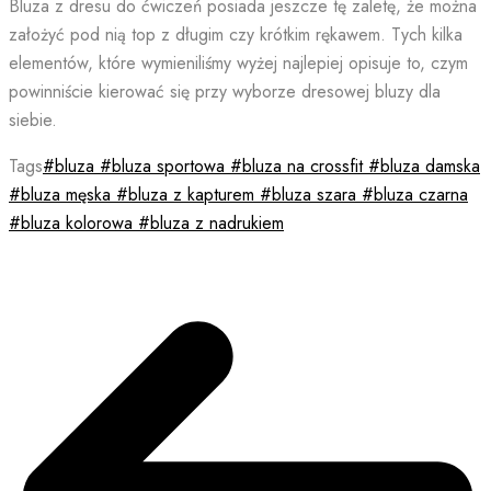
Bluza z dresu do ćwiczeń posiada jeszcze tę zaletę, że można
założyć pod nią top z długim czy krótkim rękawem. Tych kilka
elementów, które wymieniliśmy wyżej najlepiej opisuje to, czym
powinniście kierować się przy wyborze dresowej bluzy dla
siebie.
Tags
#bluza #bluza sportowa #bluza na crossfit #bluza damska
#bluza męska #bluza z kapturem #bluza szara #bluza czarna
#bluza kolorowa #bluza z nadrukiem