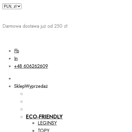
Skip
to
content
Darmowa dostawa już od 250 zł
Fb
In
+48 606262609
Sklep
Wyprzedaż
ECO-FRIENDLY
LEGINSY
TOPY