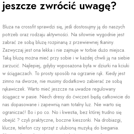
jeszcze zwrócić uwagę?
Bluza na crossfit sprawdzi się, jeśli dostosujmy ją do naszych
potrzeb oraz rodzaju aktywności. Na siłownie wygodnie jest
zabrać ze sobą bluzę rozpinaną z przewiewnej tkaniny.
Zazwyczaj jest ona lekka i nie zajmuje w torbie dużo miejsca.
Taką bluzę można mieć przy sobie i w każdej chwili ją na siebie
zarzucić. Najlepiej, gdyby wyposażona była w dziurki na kciuki
w ściągaczach. To prosty sposób na ogrzanie rąk. Kiedy jest
zimno na dworze, nie musimy dodatkowo zabierać ze sobą
rękawiczek. Warto mieć jeszcze na uwadze regulowany
ściągacz w pasie. Niech dresy do ćwiczeń będą całkowicie do
nas dopasowane i zapewnią nam totalny luz. Nie warto się
ograniczać! Bo i po co. No i kwestia, bez której trudno się
obejść ? czyli praktyczne, boczne kieszonki. Na drobiazgi,
klucze, telefon czy sprzęt z ulubioną muzyką do biegania.