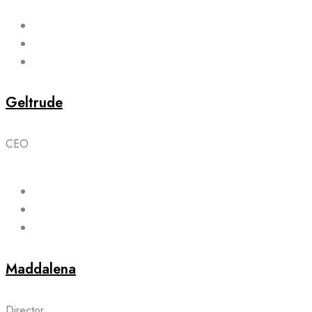
Geltrude
CEO
Maddalena
Director