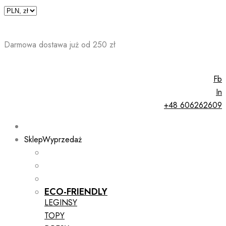
Skip
to
content
Darmowa dostawa już od 250 zł
Fb
In
+48 606262609
Sklep
Wyprzedaż
ECO-FRIENDLY
LEGINSY
TOPY